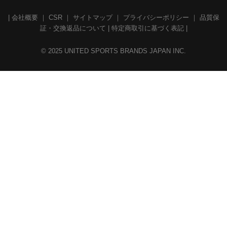
|
会社概要
｜
CSR
｜
サイトマップ
｜
プライバシーポリシー
｜
品質保
証・交換返品について
|
特定商取引に基づく表記
|
© 2025 UNITED SPORTS BRANDS JAPAN INC.