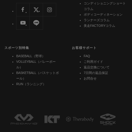
コンディショニングショート
コラム
ボディコーディネーション
ランナーズコラム
美走FACTORYコラム
スポーツ別特集
お客様サポート
BASEBALL（野球）
FAQ
VOLLEYBALL（バレーボー
ご利用ガイド
ル）
返品交換について
BASKETBALL（バスケットボ
7日間の返品保証
ール）
お問合せ
RUN（ランニング）