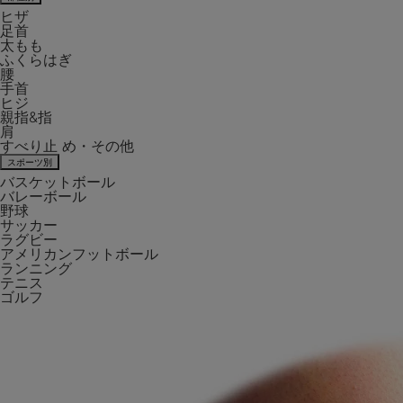
ヒザ
足首
太もも
ふくらはぎ
腰
手首
ヒジ
親指&指
肩
すべり止 め・その他
スポーツ別
バスケットボール
バレーボール
野球
サッカー
ラグビー
アメリカンフットボール
ランニング
テニス
ゴルフ