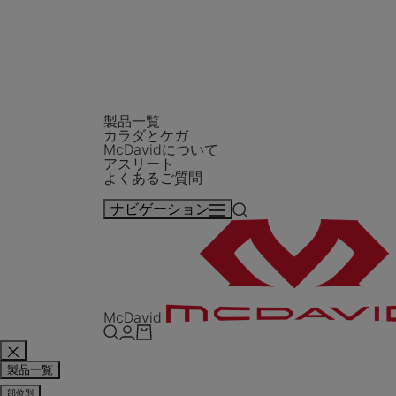
製品一覧
カラダとケガ
McDavidについて
アスリート
よくあるご質問
ナビゲーション
McDavid
製品一覧
部位別