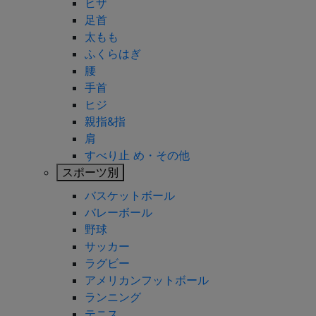
ヒザ
足首
太もも
ふくらはぎ
腰
手首
ヒジ
親指&指
肩
すべり止 め・その他
スポーツ別
バスケットボール
バレーボール
野球
サッカー
ラグビー
アメリカンフットボール
ランニング
テニス