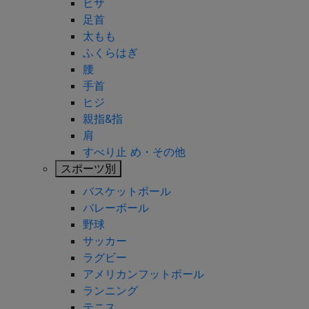
ヒザ
足首
太もも
ふくらはぎ
腰
手首
ヒジ
親指&指
肩
すべり止 め・その他
スポーツ別
バスケットボール
バレーボール
野球
サッカー
ラグビー
アメリカンフットボール
ランニング
テニス