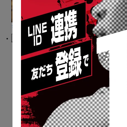
ショートコラム
McDavidについて
NEWS
ニュース一覧
BRAND
ブランドミッション
ブランドパッション
ブランドロゴ&コア
マクダビッドの歴史
CATALOG
総合カタログ
ミニカタログ
STORE