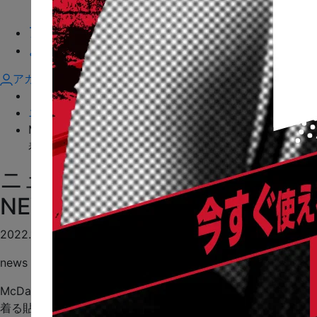
取扱い店舗
アスリート
よくあるご質問
アカウント
トップ
>
ニュース
>
McDavid x KTTAPE、コンディショニングキャンペーン
着る貼るコンディショニングを体感せよ
ニュース
NEWS
2022.11.01
news
McDavid x KTTAPE、コンディショニングキャンペーン
着る貼るコンディショニングを体感せよ