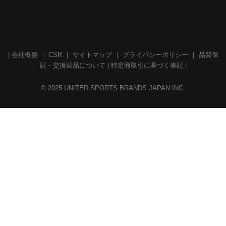
|
会社概要
｜
CSR
｜
サイトマップ
｜
プライバシーポリシー
｜
品質保
証・交換返品について
|
特定商取引に基づく表記
|
© 2025 UNITED SPORTS BRANDS JAPAN INC.