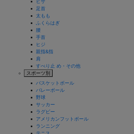
ヒザ
足首
太もも
ふくらはぎ
腰
手首
ヒジ
親指&指
肩
すべり止 め・その他
スポーツ別
バスケットボール
バレーボール
野球
サッカー
ラグビー
アメリカンフットボール
ランニング
テニス