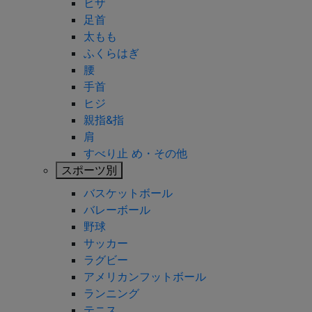
ヒザ
足首
太もも
ふくらはぎ
腰
手首
ヒジ
親指&指
肩
すべり止 め・その他
スポーツ別
バスケットボール
バレーボール
野球
サッカー
ラグビー
アメリカンフットボール
ランニング
テニス