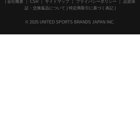
|
会社概要
｜
CSR
｜
サイトマップ
｜
プライバシーポリシー
｜
品質保
証・交換返品について
|
特定商取引に基づく表記
|
© 2025 UNITED SPORTS BRANDS JAPAN INC.