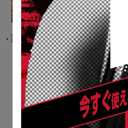
ショートコラム
McDavidについて
NEWS
ニュース一覧
BRAND
ブランドミッション
ブランドパッション
ブランドロゴ&コア
マクダビッドの歴史
CATALOG
総合カタログ
ミニカタログ
STORE