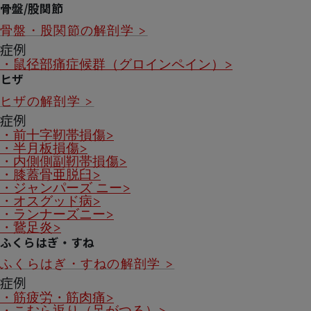
骨盤/股関節
骨盤・股関節の解剖学 >
症例
・鼠径部痛症候群（グロインペイン）>
ヒザ
ヒザの解剖学 >
症例
・前十字靭帯損傷>
・半月板損傷>
・内側側副靭帯損傷>
・膝蓋骨亜脱臼>
・ジャンパーズ ニー>
・オスグッド病>
・ランナーズニー>
・鵞足炎>
ふくらはぎ・すね
ふくらはぎ・すねの解剖学 >
症例
・筋疲労・筋肉痛>
・こむら返り（足がつる）>