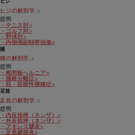
ヒジ
ヒジの解剖学 >
症例
・テニス肘>
・ゴルフ肘>
・野球肘>
・内側側副靱帯損傷>
腰
腰の解剖学 >
症例
・椎間板ヘルニア>
・腰椎分離症>
・筋・筋膜性腰痛症>
足首
足首の解剖学 >
症例
・内反捻挫（ネンザ）>
・外反捻挫（ネンザ）>
・アキレス腱炎>
・足底腱膜炎>