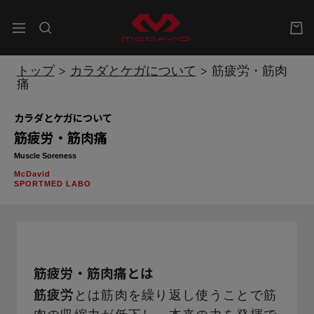
McDavid
ナ
ビ
ゲ
トップ
>
カラダとケガについて
>
筋疲労・筋肉
ー
痛
シ
ョ
カラダとケガについて
ン
筋疲労・筋肉痛
Muscle Soreness
McDavid
SPORTMED LABO
筋疲労・筋肉痛とは
筋疲労
とは筋肉を繰り返し使うことで筋