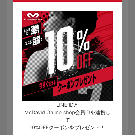
ギー源を送ることができるため、血流を
良くするとことは重要です。
ストレッチやマッサージ、入浴、軽いウ
ォーキングなどの有酸素運動を行うこと
で筋疲労の回復を促します。
関連商品
M8810
アクティブリカバリー タイツ
オン/オフ問わずにアクティブリカバリ
ーをサポートする高機能タイツ
LINE IDと
¥9,900
（本体価格 ¥9,000）
McDavid Online shop会員IDを連携し
て
MA102
10%OFFクーポンをプレゼント！
コンディショニング フルレッグスリー